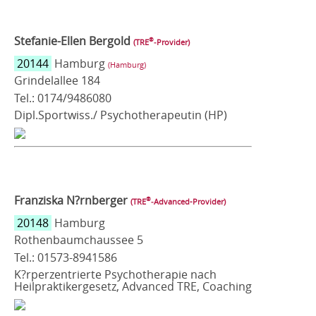
Stefanie-Ellen Bergold
®
(TRE
‑Provider)
20144
Hamburg
(Hamburg)
Grindelallee 184
Tel.: 0174/9486080
Dipl.Sportwiss./ Psychotherapeutin (HP)
Franziska N?rnberger
®
(TRE
‑Advanced-Provider)
20148
Hamburg
Rothenbaumchaussee 5
Tel.: 01573-8941586
K?rperzentrierte Psychotherapie nach
Heilpraktikergesetz, Advanced TRE, Coaching