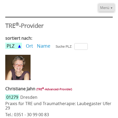
Menü
Home
®
Informationen
TRE
-Provider
Video/Audio
sortiert nach:
Fortbildung
PLZ
Ort
Name
Suche PLZ:
®
TRE
-Provider
Kontakt
Christiane Jahn
®
(TRE
‑Advanced-Provider)
01279
Dresden
Praxis für TRE und Traumatherapie: Laubegaster Ufer
29
Tel.: 0351 - 30 99 00 83