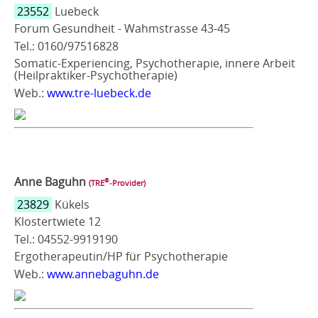
23552
Luebeck
Forum Gesundheit - Wahmstrasse 43-45
Tel.: 0160/97516828
Somatic-Experiencing, Psychotherapie, innere Arbeit
(Heilpraktiker-Psychotherapie)
Web.:
www.tre-luebeck.de
Anne Baguhn
®
(TRE
‑Provider)
23829
Kükels
Klostertwiete 12
Tel.: 04552-9919190
Ergotherapeutin/HP für Psychotherapie
Web.:
www.annebaguhn.de