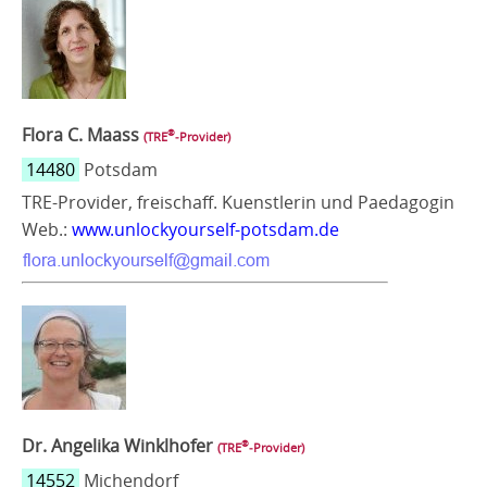
Flora C. Maass
®
(TRE
‑Provider)
14480
Potsdam
TRE-Provider, freischaff. Kuenstlerin und Paedagogin
Web.:
www.unlockyourself-potsdam.de
Dr. Angelika Winklhofer
®
(TRE
‑Provider)
14552
Michendorf