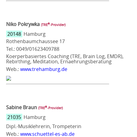
Niko Pokrywka
®
(TRE
‑Provider)
20148
Hamburg
Rothenbaumchaussee 17
Tel.: 0049/01623409788
Koerperbasiertes Coaching (TRE, Brain Log, EMDR),
Rebirthing, Meditation, Ernaehrungsberatung
Web.:
www.trehamburg.de
Sabine Braun
®
(TRE
‑Provider)
21035
Hamburg
Dipl.-Musiklehrerin, Trompeterin
Web.:
www.schuettel-es-ab.de