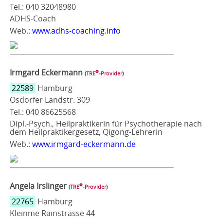
Tel.: 040 32048980
ADHS-Coach
Web.:
www.adhs-coaching.info
Irmgard Eckermann
®
(TRE
‑Provider)
22589
Hamburg
Osdorfer Landstr. 309
Tel.: 040 86625568
Dipl.-Psych., Heilpraktikerin für Psychotherapie nach
dem Heilpraktikergesetz, Qigong-Lehrerin
Web.:
www.irmgard-eckermann.de
Angela Irslinger
®
(TRE
‑Provider)
22765
Hamburg
Kleinme Rainstrasse 44