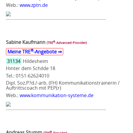
Web.:
www.zptn.de
Sabine Kaufmann
®
(TRE
‑Advanced-Provider)
®
Meine TRE
‑Angebote ⇒
31134
Hildesheim
Hinter dem Schilde 18
Tel.: 0151-62624010
Dipl. Soz.P?d./-arb. (FH) Kommunikationstrainerin /
Auftrittscoach mit PEP(r)
Web.:
www.kommunikation-systeme.de
Andreas Stumm
®
(TRE
‑Provider)