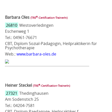
Barbara Oles
®
(TRE
‑Certification-TrainerIn)
26810
Westoverledingen
Eschenweg 1
Tel.: 04961-76671
CBT, Diplom Sozial-Pädagogin, Heilpraktikerin für
Psychotherapie
Web.:
www.barbara-oles.de
Heiner Steckel
®
(TRE
‑Certification-TrainerIn)
27321
Thedinghausen
Am Sodenstich 25
Tel.: 04204-7581
CBT, Diplom Paedagoge, Heilpraktiker f.