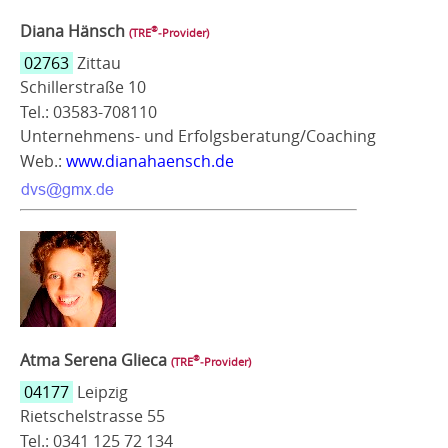
Diana Hänsch
®
(TRE
‑Provider)
02763
Zittau
Schillerstraße 10
Tel.: 03583-708110
Unternehmens- und Erfolgsberatung/Coaching
Web.:
www.dianahaensch.de
Atma Serena Glieca
®
(TRE
‑Provider)
04177
Leipzig
Rietschelstrasse 55
Tel.: 0341 125 72 134