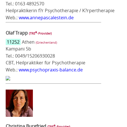
Tel.: 0163 4892570
Heilpraktikerin f?r Psychotherapie / K?rpertherapie
Web.:
www.annepascalestein.de
Olaf Trapp
®
(TRE
‑Provider)
11252
Athen
(Griechenland)
Kampani 5b
Tel.: 0049/15206930028
CBT, Heilpraktiker für Psychotherapie
Web.:
www.psychopraxis-balance.de
Christina Burgfried
®
(TRE
‑Provider)