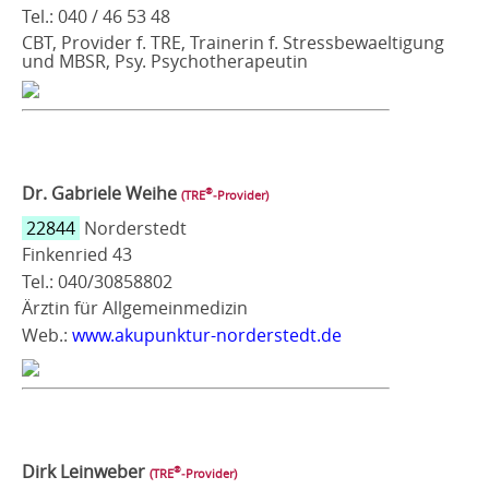
Tel.: 040 / 46 53 48
CBT, Provider f. TRE, Trainerin f. Stressbewaeltigung
und MBSR, Psy. Psychotherapeutin
Dr. Gabriele Weihe
®
(TRE
‑Provider)
22844
Norderstedt
Finkenried 43
Tel.: 040/30858802
Ärztin für Allgemeinmedizin
Web.:
www.akupunktur-norderstedt.de
Dirk Leinweber
®
(TRE
‑Provider)