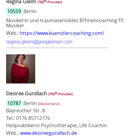
Regina Gleim
®
(TRE
‑Provider)
10559
Berlin
Musikerin und traumasensibles B?hnencoaching f?r
Musiker
Web.:
https://www.kuenstlercoaching.com/
Desiree Gundlach
®
(TRE
‑Provider)
10787
Berlin
(Deutschland)
Bayreuther Str. 8
Tel.: 0176 85712776
Heilpraktikerin Psychotherapie, Life Coachin
Web.:
www.desireegundlach.de