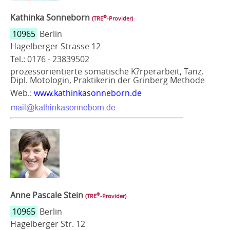
Kathinka Sonneborn
®
(TRE
‑Provider)
10965
Berlin
Hagelberger Strasse 12
Tel.: 0176 - 23839502
prozessorientierte somatische K?rperarbeit, Tanz,
Dipl. Motologin, Praktikerin der Grinberg Methode
Web.:
www.kathinkasonneborn.de
Anne Pascale Stein
®
(TRE
‑Provider)
10965
Berlin
Hagelberger Str. 12