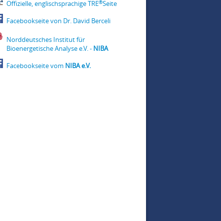
®
Offizielle, englischsprachige TRE
Seite
Facebookseite von Dr. David Berceli
Norddeutsches Institut für
Bioenergetische Analyse e.V. -
NIBA
Facebookseite vom
NIBA e.V.