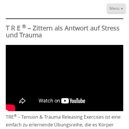
Menü
Home
®
Informationen
T R E
– Zittern als Antwort auf Stress
und Trauma
Video/Audio
Fortbildung
®
TRE
Provider
Kontakt
®
TRE
– Tension & Trauma Releasing Exercises ist eine
einfach zu erlernende Übungsreihe, die es Körper