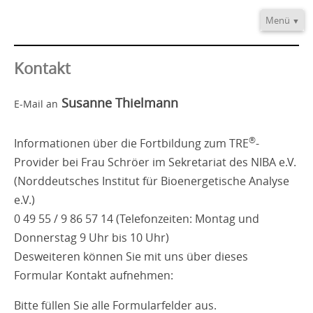
Menü
Home
Informationen
Kontakt
Video/Audio
Susanne Thielmann
E-Mail an
Fortbildung
®
TRE
-Provider
®
Informationen über die Fortbildung zum TRE
-
Kontakt
Provider bei Frau Schröer im Sekretariat des NIBA e.V.
(Norddeutsches Institut für Bioenergetische Analyse
e.V.)
0 49 55 / 9 86 57 14 (Telefonzeiten: Montag und
Donnerstag 9 Uhr bis 10 Uhr)
Desweiteren können Sie mit uns über dieses
Formular Kontakt aufnehmen:
Bitte füllen Sie alle Formularfelder aus.