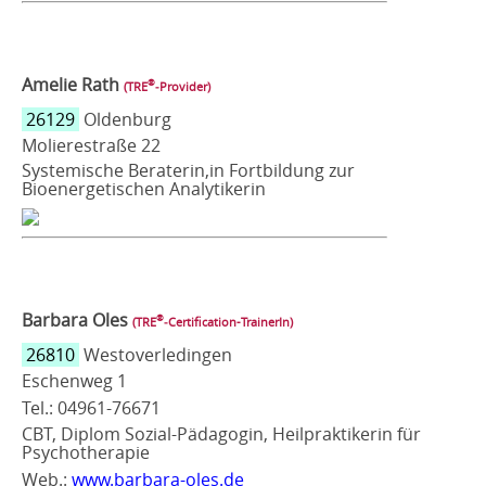
Amelie Rath
®
(TRE
‑Provider)
26129
Oldenburg
Molierestraße 22
Systemische Beraterin,in Fortbildung zur
Bioenergetischen Analytikerin
Barbara Oles
®
(TRE
‑Certification-TrainerIn)
26810
Westoverledingen
Eschenweg 1
Tel.: 04961-76671
CBT, Diplom Sozial-Pädagogin, Heilpraktikerin für
Psychotherapie
Web.:
www.barbara-oles.de