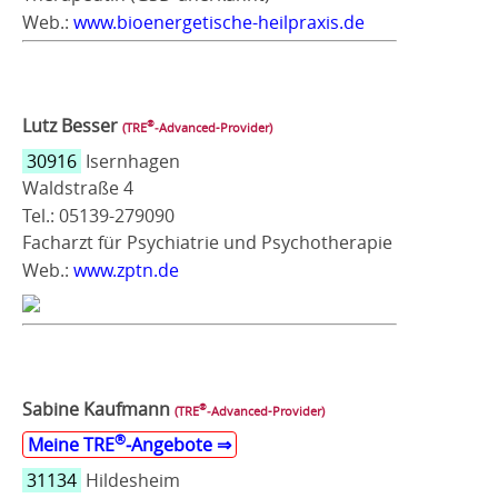
Web.:
www.bioenergetische-heilpraxis.de
Lutz Besser
®
(TRE
‑Advanced-Provider)
30916
Isernhagen
Waldstraße 4
Tel.: 05139-279090
Facharzt für Psychiatrie und Psychotherapie
Web.:
www.zptn.de
Sabine Kaufmann
®
(TRE
‑Advanced-Provider)
®
Meine TRE
‑Angebote ⇒
31134
Hildesheim