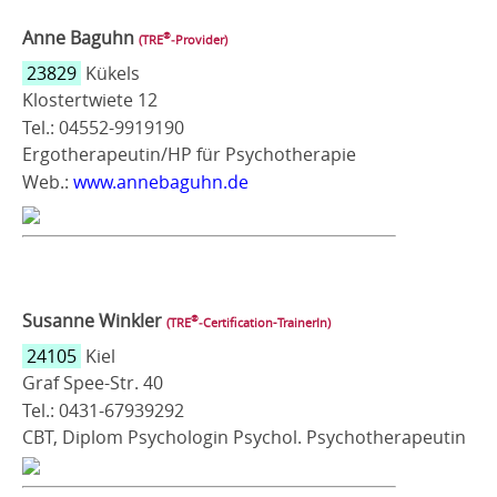
Anne Baguhn
®
(TRE
‑Provider)
23829
Kükels
Klostertwiete 12
Tel.: 04552-9919190
Ergotherapeutin/HP für Psychotherapie
Web.:
www.annebaguhn.de
Susanne Winkler
®
(TRE
‑Certification-TrainerIn)
24105
Kiel
Graf Spee-Str. 40
Tel.: 0431-67939292
CBT, Diplom Psychologin Psychol. Psychotherapeutin