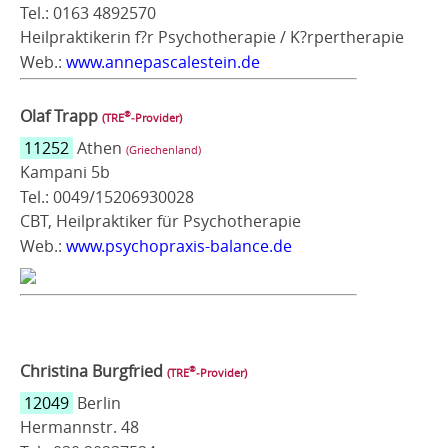
Tel.: 0163 4892570
Heilpraktikerin f?r Psychotherapie / K?rpertherapie
Web.:
www.annepascalestein.de
Olaf Trapp
®
(TRE
‑Provider)
11252
Athen
(Griechenland)
Kampani 5b
Tel.: 0049/15206930028
CBT, Heilpraktiker für Psychotherapie
Web.:
www.psychopraxis-balance.de
Christina Burgfried
®
(TRE
‑Provider)
12049
Berlin
Hermannstr. 48