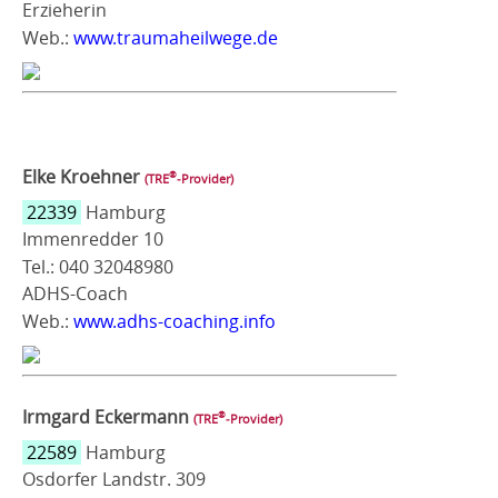
Erzieherin
Web.:
www.traumaheilwege.de
Elke Kroehner
®
(TRE
‑Provider)
22339
Hamburg
Immenredder 10
Tel.: 040 32048980
ADHS-Coach
Web.:
www.adhs-coaching.info
Irmgard Eckermann
®
(TRE
‑Provider)
22589
Hamburg
Osdorfer Landstr. 309