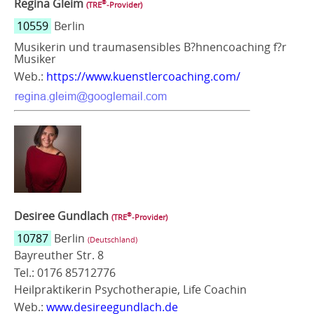
Regina Gleim
®
(TRE
‑Provider)
10559
Berlin
Musikerin und traumasensibles B?hnencoaching f?r
Musiker
Web.:
https://www.kuenstlercoaching.com/
Desiree Gundlach
®
(TRE
‑Provider)
10787
Berlin
(Deutschland)
Bayreuther Str. 8
Tel.: 0176 85712776
Heilpraktikerin Psychotherapie, Life Coachin
Web.:
www.desireegundlach.de