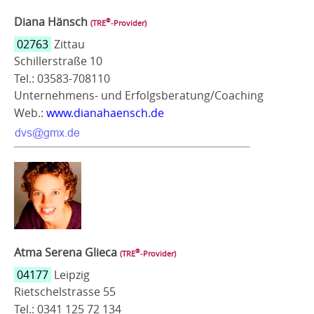
Diana Hänsch
®
(TRE
‑Provider)
02763
Zittau
Schillerstraße 10
Tel.: 03583-708110
Unternehmens- und Erfolgsberatung/Coaching
Web.:
www.dianahaensch.de
Atma Serena Glieca
®
(TRE
‑Provider)
04177
Leipzig
Rietschelstrasse 55
Tel.: 0341 125 72 134