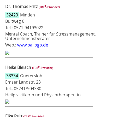
Dr. Thomas Fritz
®
(TRE
‑Provider)
32423
Minden
Bultweg 6
Tel.: 0571-94193022
Mental Coach, Trainer für Stressmanagement,
Unternehmensberater
Web.:
www.baliogo.de
Heike Bleisch
®
(TRE
‑Provider)
33334
Guetersloh
Emser Landstr. 23
Tel.: 05241/904330
Heilpraktikerin und Physiotherapeutin
Elke Pulz
®
(TRE
‑Provider)