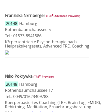
Franziska N?rnberger
®
(TRE
‑Advanced-Provider)
20148
Hamburg
Rothenbaumchaussee 5
Tel.: 01573-8941586
K?rperzentrierte Psychotherapie nach
Heilpraktikergesetz, Advanced TRE, Coaching
Niko Pokrywka
®
(TRE
‑Provider)
20148
Hamburg
Rothenbaumchaussee 17
Tel.: 0049/01623409788
Koerperbasiertes Coaching (TRE, Brain Log, EMDR),
Rebirthing, Meditation, Ernaehrungsberatung