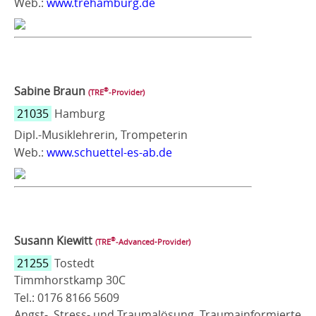
Web.:
www.trehamburg.de
Sabine Braun
®
(TRE
‑Provider)
21035
Hamburg
Dipl.-Musiklehrerin, Trompeterin
Web.:
www.schuettel-es-ab.de
Susann Kiewitt
®
(TRE
‑Advanced-Provider)
21255
Tostedt
Timmhorstkamp 30C
Tel.: 0176 8166 5609
Angst-, Stress- und Traumalösung, Traumainformierte