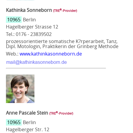
Kathinka Sonneborn
®
(TRE
‑Provider)
10965
Berlin
Hagelberger Strasse 12
Tel.: 0176 - 23839502
prozessorientierte somatische K?rperarbeit, Tanz,
Dipl. Motologin, Praktikerin der Grinberg Methode
Web.:
www.kathinkasonneborn.de
Anne Pascale Stein
®
(TRE
‑Provider)
10965
Berlin
Hagelberger Str. 12