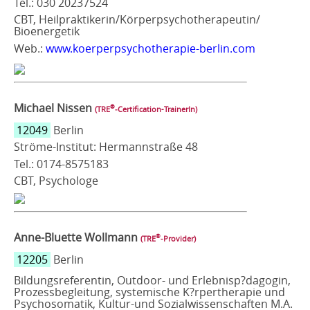
Tel.: 030 20237524
CBT, Heilpraktikerin/Körperpsychotherapeutin/
Bioenergetik
Web.:
www.koerperpsychotherapie-berlin.com
Michael Nissen
®
(TRE
‑Certification-TrainerIn)
12049
Berlin
Ströme-Institut: Hermannstraße 48
Tel.: 0174-8575183
CBT, Psychologe
Anne-Bluette Wollmann
®
(TRE
‑Provider)
12205
Berlin
Bildungsreferentin, Outdoor- und Erlebnisp?dagogin,
Prozessbegleitung, systemische K?rpertherapie und
Psychosomatik, Kultur-und Sozialwissenschaften M.A.