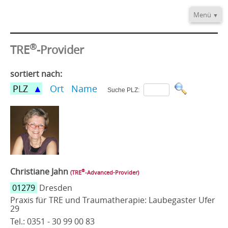
Menü
Home
®
Informationen
TRE
-Provider
Video/Audio
sortiert nach:
Fortbildung
PLZ
Ort
Name
Suche PLZ:
®
TRE
-Provider
Kontakt
Christiane Jahn
®
(TRE
‑Advanced-Provider)
01279
Dresden
Praxis für TRE und Traumatherapie: Laubegaster Ufer
29
Tel.: 0351 - 30 99 00 83