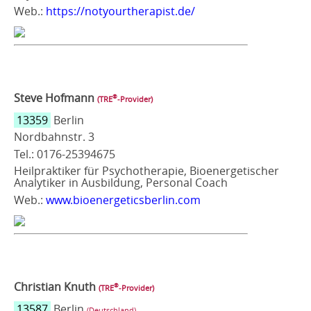
Web.:
https://notyourtherapist.de/
Steve Hofmann
®
(TRE
‑Provider)
13359
Berlin
Nordbahnstr. 3
Tel.: 0176-25394675
Heilpraktiker für Psychotherapie, Bioenergetischer
Analytiker in Ausbildung, Personal Coach
Web.:
www.bioenergeticsberlin.com
Christian Knuth
®
(TRE
‑Provider)
13587
Berlin
(Deutschland)