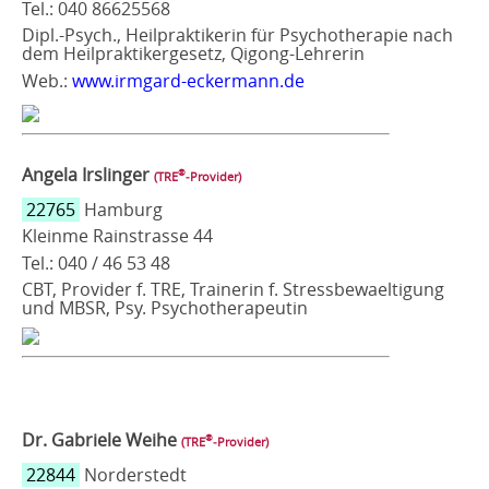
Tel.: 040 86625568
Dipl.-Psych., Heilpraktikerin für Psychotherapie nach
dem Heilpraktikergesetz, Qigong-Lehrerin
Web.:
www.irmgard-eckermann.de
Angela Irslinger
®
(TRE
‑Provider)
22765
Hamburg
Kleinme Rainstrasse 44
Tel.: 040 / 46 53 48
CBT, Provider f. TRE, Trainerin f. Stressbewaeltigung
und MBSR, Psy. Psychotherapeutin
Dr. Gabriele Weihe
®
(TRE
‑Provider)
22844
Norderstedt