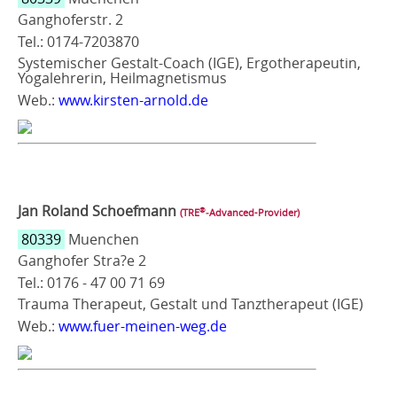
Ganghoferstr. 2
Tel.: 0174-7203870
Systemischer Gestalt-Coach (IGE), Ergotherapeutin,
Yogalehrerin, Heilmagnetismus
Web.:
www.kirsten-arnold.de
Jan Roland Schoefmann
®
(TRE
‑Advanced-Provider)
80339
Muenchen
Ganghofer Stra?e 2
Tel.: 0176 - 47 00 71 69
Trauma Therapeut, Gestalt und Tanztherapeut (IGE)
Web.:
www.fuer-meinen-weg.de