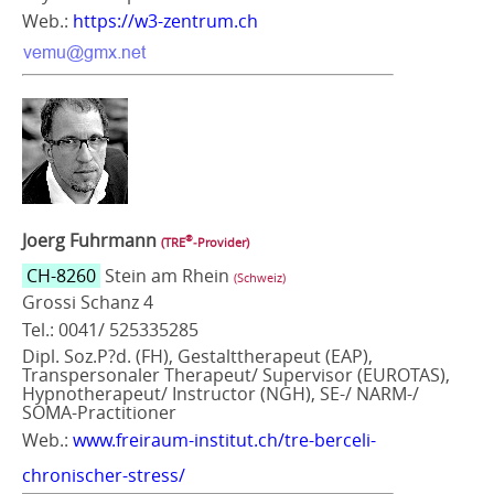
Web.:
https://w3-zentrum.ch
Joerg Fuhrmann
®
(TRE
‑Provider)
CH-8260
Stein am Rhein
(Schweiz)
Grossi Schanz 4
Tel.: 0041/ 525335285
Dipl. Soz.P?d. (FH), Gestalttherapeut (EAP),
Transpersonaler Therapeut/ Supervisor (EUROTAS),
Hypnotherapeut/ Instructor (NGH), SE-/ NARM-/
SOMA-Practitioner
Web.:
www.freiraum-institut.ch/tre-berceli-
chronischer-stress/