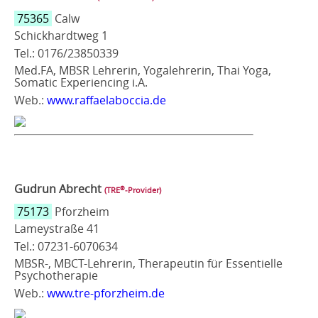
75365
Calw
Schickhardtweg 1
Tel.: 0176/23850339
Med.FA, MBSR Lehrerin, Yogalehrerin, Thai Yoga,
Somatic Experiencing i.A.
Web.:
www.raffaelaboccia.de
Gudrun Abrecht
®
(TRE
‑Provider)
75173
Pforzheim
Lameystraße 41
Tel.: 07231-6070634
MBSR-, MBCT-Lehrerin, Therapeutin für Essentielle
Psychotherapie
Web.:
www.tre-pforzheim.de