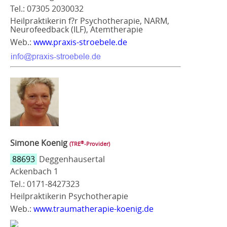
Tel.: 07305 2030032
Heilpraktikerin f?r Psychotherapie, NARM,
Neurofeedback (ILF), Atemtherapie
Web.:
www.praxis-stroebele.de
Simone Koenig
®
(TRE
‑Provider)
88693
Deggenhausertal
Ackenbach 1
Tel.: 0171-8427323
Heilpraktikerin Psychotherapie
Web.:
www.traumatherapie-koenig.de