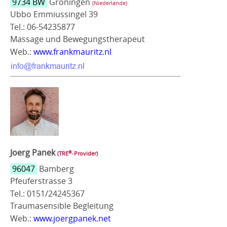
9734 BW
Groningen
(Niederlande)
Ubbo Emmiussingel 39
Tel.: 06-54235877
Massage und Bewegungstherapeut
Web.:
www.frankmauritz.nl
Joerg Panek
®
(TRE
‑Provider)
96047
Bamberg
Pfeuferstrasse 3
Tel.: 0151/24245367
Traumasensible Begleitung
Web.:
www.joergpanek.net