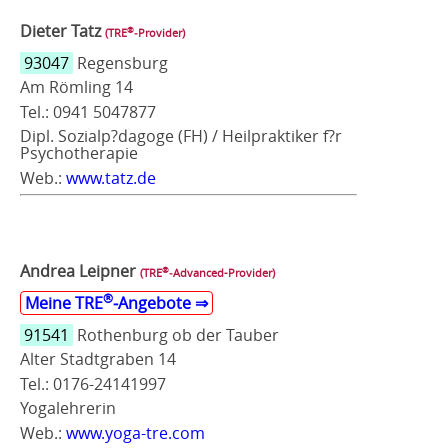
Dieter Tatz
®
(TRE
‑Provider)
93047
Regensburg
Am Römling 14
Tel.: 0941 5047877
Dipl. Sozialp?dagoge (FH) / Heilpraktiker f?r
Psychotherapie
Web.:
www.tatz.de
Andrea Leipner
®
(TRE
‑Advanced-Provider)
®
Meine TRE
‑Angebote ⇒
91541
Rothenburg ob der Tauber
Alter Stadtgraben 14
Tel.: 0176-24141997
Yogalehrerin
Web.:
www.yoga-tre.com