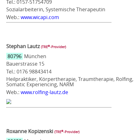
Tel.: 0157-51754709
Sozialarbeiterin, Systemische Therapeutin
Web.:
www.wicapi.com
Stephan Lautz
®
(TRE
‑Provider)
80796
München
Bauerstrasse 15
Tel.: 0176 98843414
Heilpraktiker, Körpertherapie, Traumtherapie, Rolfing,
Somatic Experiencing, NARM
Web.:
www.rolfing-lautz.de
Roxanne Kopizenski
®
(TRE
‑Provider)