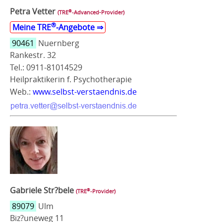
Petra Vetter
®
(TRE
‑Advanced-Provider)
®
Meine TRE
‑Angebote ⇒
90461
Nuernberg
Rankestr. 32
Tel.: 0911-81014529
Heilpraktikerin f. Psychotherapie
Web.:
www.selbst-verstaendnis.de
Gabriele Str?bele
®
(TRE
‑Provider)
89079
Ulm
Biz?uneweg 11