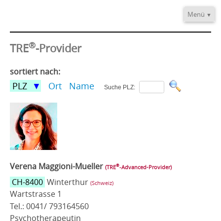
Menü
Home
®
Informationen
TRE
-Provider
Video/Audio
sortiert nach:
Fortbildung
PLZ
Ort
Name
Suche PLZ:
®
TRE
-Provider
Kontakt
Verena Maggioni-Mueller
®
(TRE
‑Advanced-Provider)
CH-8400
Winterthur
(Schweiz)
Wartstrasse 1
Tel.: 0041/ 793164560
Psychotherapeutin