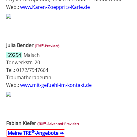
Web.:
www.Karen-Zoeppritz-Karle.de
Julia Bender
®
(TRE
‑Provider)
69254
Malsch
Tonwerkstr. 20
Tel.: 0172/7947664
Traumatherapeutin
Web.:
www.mit-gefuehl-im-kontakt.de
Fabian Kiefer
®
(TRE
‑Advanced-Provider)
®
Meine TRE
‑Angebote ⇒