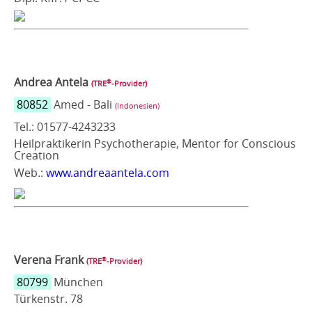
Andrea Antela
®
(TRE
‑Provider)
80852
Amed - Bali
(Indonesien)
Tel.: 01577-4243233
Heilpraktikerin Psychotherapie, Mentor for Conscious
Creation
Web.:
www.andreaantela.com
Verena Frank
®
(TRE
‑Provider)
80799
München
Türkenstr. 78