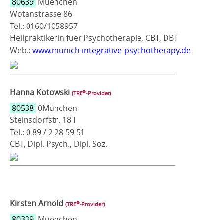
80639
Muenchen
Wotanstrasse 86
Tel.: 0160/1058957
Heilpraktikerin fuer Psychotherapie, CBT, DBT
Web.:
www.munich-integrative-psychotherapy.de
Hanna Kotowski
®
(TRE
‑Provider)
80538
0München
Steinsdorfstr. 18 I
Tel.: 0 89 / 2 28 59 51
CBT, Dipl. Psych., Dipl. Soz.
Kirsten Arnold
®
(TRE
‑Provider)
80339
Muenchen