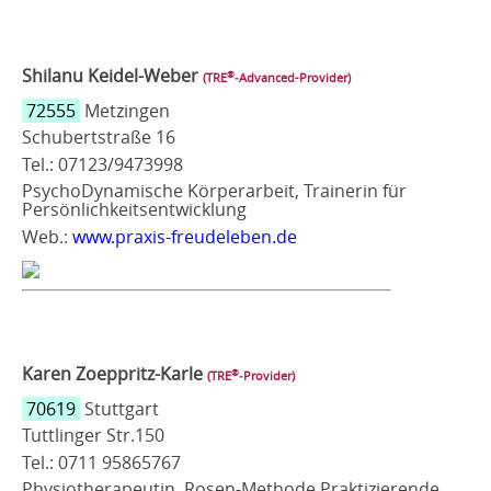
Shilanu Keidel-Weber
®
(TRE
‑Advanced-Provider)
72555
Metzingen
Schubertstraße 16
Tel.: 07123/9473998
PsychoDynamische Körperarbeit, Trainerin für
Persönlichkeitsentwicklung
Web.:
www.praxis-freudeleben.de
Karen Zoeppritz-Karle
®
(TRE
‑Provider)
70619
Stuttgart
Tuttlinger Str.150
Tel.: 0711 95865767
Physiotherapeutin, Rosen-Methode Praktizierende