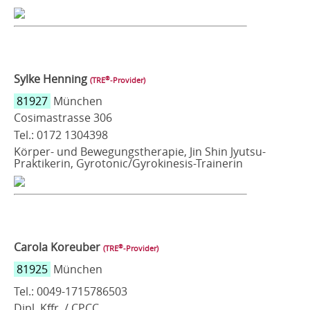
Sylke Henning
®
(TRE
‑Provider)
81927
München
Cosimastrasse 306
Tel.: 0172 1304398
Körper- und Bewegungstherapie, Jin Shin Jyutsu-
Praktikerin, Gyrotonic/Gyrokinesis-Trainerin
Carola Koreuber
®
(TRE
‑Provider)
81925
München
Tel.: 0049-1715786503
Dipl. Kffr. / CPCC