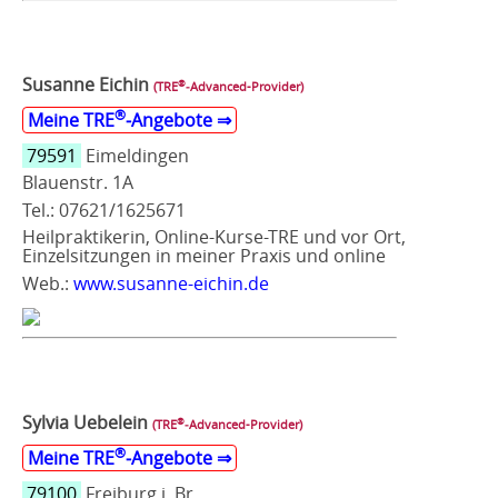
Susanne Eichin
®
(TRE
‑Advanced-Provider)
®
Meine TRE
‑Angebote ⇒
79591
Eimeldingen
Blauenstr. 1A
Tel.: 07621/1625671
Heilpraktikerin, Online-Kurse-TRE und vor Ort,
Einzelsitzungen in meiner Praxis und online
Web.:
www.susanne-eichin.de
Sylvia Uebelein
®
(TRE
‑Advanced-Provider)
®
Meine TRE
‑Angebote ⇒
79100
Freiburg i. Br.