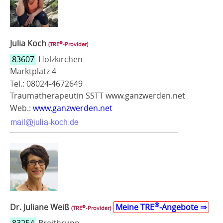
Julia Koch
®
(TRE
‑Provider)
83607
Holzkirchen
Marktplatz 4
Tel.: 08024-4672649
Traumatherapeutin SSTT www.ganzwerden.net
Web.:
www.ganzwerden.net
®
Dr. Juliane Weiß
Meine TRE
‑Angebote ⇒
®
(TRE
‑Provider)