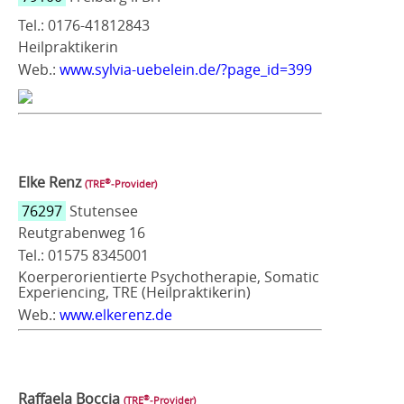
Tel.: 0176-41812843
Heilpraktikerin
Web.:
www.sylvia-uebelein.de/?page_id=399
Elke Renz
®
(TRE
‑Provider)
76297
Stutensee
Reutgrabenweg 16
Tel.: 01575 8345001
Koerperorientierte Psychotherapie, Somatic
Experiencing, TRE (Heilpraktikerin)
Web.:
www.elkerenz.de
Raffaela Boccia
®
(TRE
‑Provider)