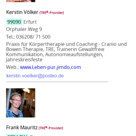
Kerstin Völker
®
(TRE
‑Provider)
99090
Erfurt
Orphaler Weg 9
Tel.: 036208/ 71 500
Praxis für Körpertherapie und Coaching - Cranio und
Bowen Therapie, TRE, Trainerin Gewaltfreie
Kommunikation, Autonomieaufstellungen,
Jahreskreisfeste
Web.:
www.Leben-pur.jimdo.com
Frank Mauritz
®
(TRE
‑Provider)