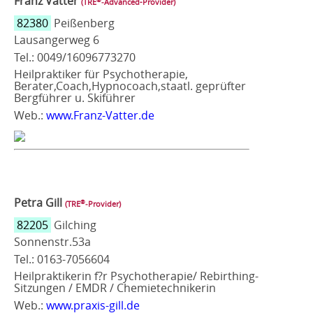
Franz Vatter
(TRE
‑Advanced-Provider)
82380
Peißenberg
Lausangerweg 6
Tel.: 0049/16096773270
Heilpraktiker für Psychotherapie,
Berater,Coach,Hypnocoach,staatl. geprüfter
Bergführer u. Skiführer
Web.:
www.Franz-Vatter.de
Petra Gill
®
(TRE
‑Provider)
82205
Gilching
Sonnenstr.53a
Tel.: 0163-7056604
Heilpraktikerin f?r Psychotherapie/ Rebirthing-
Sitzungen / EMDR / Chemietechnikerin
Web.:
www.praxis-gill.de