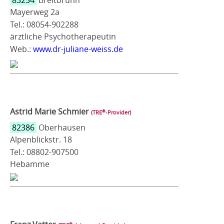
83254
Breitbrunn
Mayerweg 2a
Tel.: 08054-902288
ärztliche Psychotherapeutin
Web.:
www.dr-juliane-weiss.de
Astrid Marie Schmier
®
(TRE
‑Provider)
82386
Oberhausen
Alpenblickstr. 18
Tel.: 08802-907500
Hebamme
®