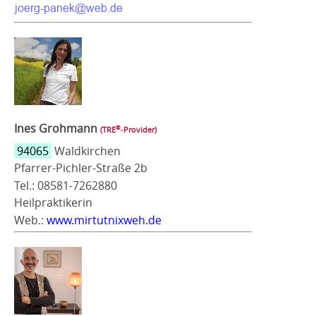
Ines Grohmann
®
(TRE
‑Provider)
94065
Waldkirchen
Pfarrer-Pichler-Straße 2b
Tel.: 08581-7262880
Heilpraktikerin
Web.:
www.mirtutnixweh.de