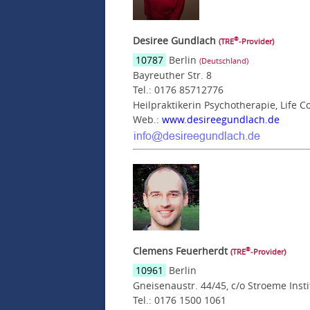
Desiree Gundlach
®
(TRE
‑Provider)
10787
Berlin
(Deutschland)
Bayreuther Str. 8
Tel.: 0176 85712776
Heilpraktikerin Psychotherapie, Life C
Web.:
www.desireegundlach.de
Clemens Feuerherdt
®
(TRE
‑Provider)
10961
Berlin
Gneisenaustr. 44/45, c/o Stroeme Insti
Tel.: 0176 1500 1061