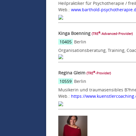
Heilpraktiker für Psychotherapie / fre
Web.:
www.barthold-psychotherapie.
Kinga Boenning
®
(TRE
‑Advanced-Provider)
10405
Berlin
Organisationsberatung, Training, Coa
Regina Gleim
®
(TRE
‑Provider)
10559
Berlin
Musikerin und traumasensibles B?hne
Web.:
https://www.kuenstlercoaching