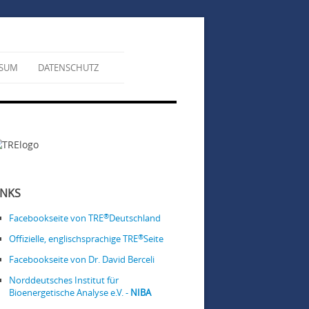
SSUM
DATENSCHUTZ
INKS
®
Facebookseite von TRE
Deutschland
®
Offizielle, englischsprachige TRE
Seite
Facebookseite von Dr. David Berceli
Norddeutsches Institut für
Bioenergetische Analyse e.V. -
NIBA