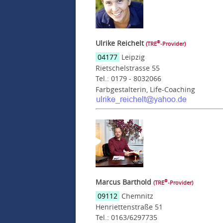
Ulrike Reichelt
®
(TRE
‑Provider)
04177
Leipzig
Rietschelstrasse 55
Tel.: 0179 - 8032066
Farbgestalterin, Life-Coaching
Marcus Barthold
®
(TRE
‑Provider)
09112
Chemnitz
Henriettenstraße 51
Tel.: 0163/6297735