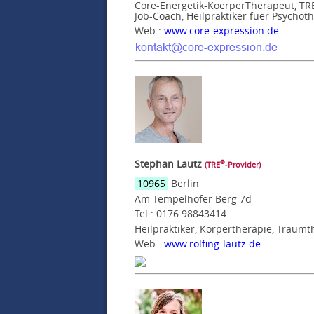
Core-Energetik-KoerperTherapeut, TRE-
Job-Coach, Heilpraktiker fuer Psychot
Web.:
www.core-expression.de
Stephan Lautz
®
(TRE
‑Provider)
10965
Berlin
Am Tempelhofer Berg 7d
Tel.: 0176 98843414
Heilpraktiker, Körpertherapie, Traumt
Web.:
www.rolfing-lautz.de