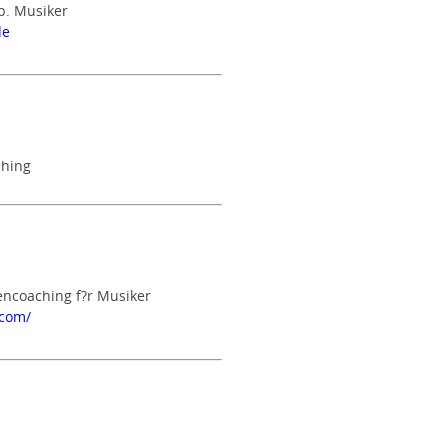
ib. Musiker
de
ching
ncoaching f?r Musiker
.com/