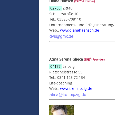
Diana Hänsch
®
(TRE
‑Provider)
02763
Zittau
Schillerstraße 10
Tel.: 03583-708110
Unternehmens- und Erfolgsberatung/
Web.:
www.dianahaensch.de
Atma Serena Glieca
®
(TRE
‑Provider)
04177
Leipzig
Rietschelstrasse 55
Tel.: 0341 125 72 134
Life-coaching
Web.:
www.tre-leipzig.de