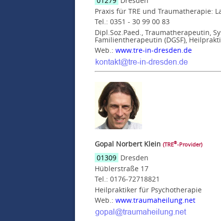
01279
Dresden
Praxis für TRE und Traumatherapie: L
Tel.: 0351 - 30 99 00 83
Dipl.Soz.Paed., Traumatherapeutin, Sy
Familientherapeutin (DGSF), Heilprakti
Web.:
www.tre-in-dresden.de
Gopal Norbert Klein
®
(TRE
‑Provider)
01309
Dresden
Hüblerstraße 17
Tel.: 0176-72718821
Heilpraktiker für Psychotherapie
Web.:
www.traumaheilung.net