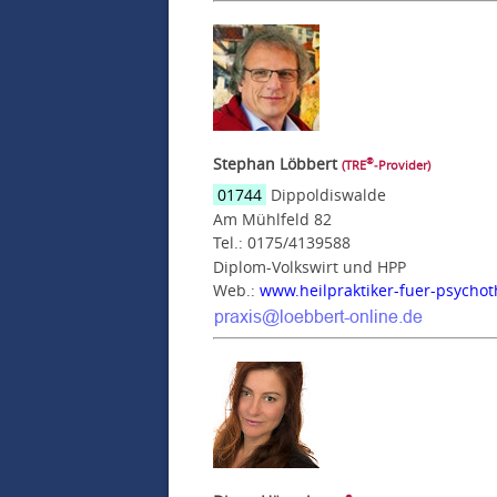
Stephan Löbbert
®
(TRE
‑Provider)
01744
Dippoldiswalde
Am Mühlfeld 82
Tel.: 0175/4139588
Diplom-Volkswirt und HPP
Web.:
www.heilpraktiker-fuer-psychot