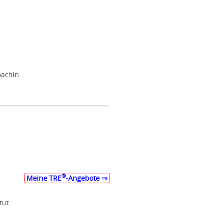
oachin
®
Meine TRE
‑Angebote ⇒
tut