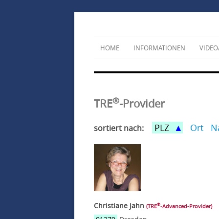
HOME
INFORMATIONEN
VIDEO
®
TRE
-Provider
PLZ
Ort
N
sortiert nach:
Christiane Jahn
®
(TRE
‑Advanced-Provider)