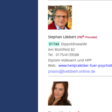
Stephan Löbbert
®
(TRE
‑Provider)
01744
Dippoldiswalde
Am Mühlfeld 82
Tel.: 0175/4139588
Diplom-Volkswirt und HPP
Web.:
www.heilpraktiker-fuer-psychot