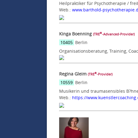
Heilpraktiker für Psychotherapie / fre
Web.:
www.barthold-psychotherapie.
Kinga Boenning
®
(TRE
‑Advanced-Provider)
10405
Berlin
Organisationsberatung, Training, Coa
Regina Gleim
®
(TRE
‑Provider)
10559
Berlin
Musikerin und traumasensibles B?hne
Web.:
https://www.kuenstlercoaching