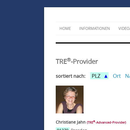
HOME
INFORMATIONEN
VIDEO
®
TRE
-Provider
PLZ
Ort
N
sortiert nach:
Christiane Jahn
®
(TRE
‑Advanced-Provider)