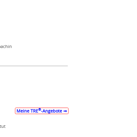
oachin
®
Meine TRE
‑Angebote ⇒
tut