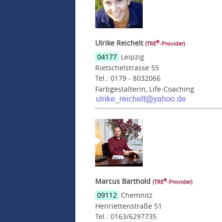
Ulrike Reichelt
®
(TRE
‑Provider)
04177
Leipzig
Rietschelstrasse 55
Tel.: 0179 - 8032066
Farbgestalterin, Life-Coaching
Marcus Barthold
®
(TRE
‑Provider)
09112
Chemnitz
Henriettenstraße 51
Tel.: 0163/6297735