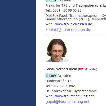
01279
Dresden
Praxis für TRE und Traumatherapie: L
Tel.: 0351 - 30 99 00 83
Dipl.Soz.Paed., Traumatherapeutin, Sy
Familientherapeutin (DGSF), Heilprakti
Web.:
www.tre-in-dresden.de
Gopal Norbert Klein
®
(TRE
‑Provider)
01309
Dresden
Hüblerstraße 17
Tel.: 0176-72718821
Heilpraktiker für Psychotherapie
Web.:
www.traumaheilung.net