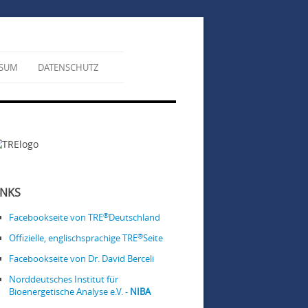
SSUM
DATENSCHUTZ
INKS
®
Facebookseite von TRE
Deutschland
®
Offizielle, englischsprachige TRE
Seite
Facebookseite von Dr. David Berceli
Norddeutsches Institut für
Bioenergetische Analyse e.V. -
NIBA