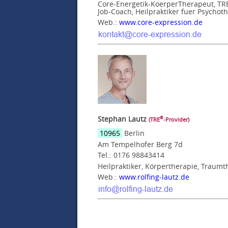
Core-Energetik-KoerperTherapeut, TRE-
Job-Coach, Heilpraktiker fuer Psychot
Web.:
www.core-expression.de
Stephan Lautz
®
(TRE
‑Provider)
10965
Berlin
Am Tempelhofer Berg 7d
Tel.: 0176 98843414
Heilpraktiker, Körpertherapie, Traumt
Web.:
www.rolfing-lautz.de