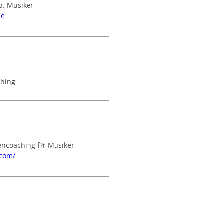
ib. Musiker
de
ching
ncoaching f?r Musiker
.com/