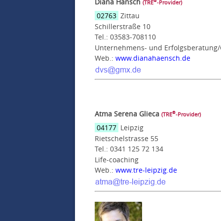
Diana Hänsch
®
(TRE
‑Provider)
02763
Zittau
Schillerstraße 10
Tel.: 03583-708110
Unternehmens- und Erfolgsberatung/
Web.:
www.dianahaensch.de
Atma Serena Glieca
®
(TRE
‑Provider)
04177
Leipzig
Rietschelstrasse 55
Tel.: 0341 125 72 134
Life-coaching
Web.:
www.tre-leipzig.de