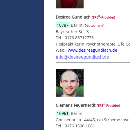
Desiree Gundlach
®
(TRE
‑Provider)
10787
Berlin
(Deutschland)
Bayreuther Str. 8
Tel.: 0176 85712776
Heilpraktikerin Psychotherapie, Life C
Web.:
www.desireegundlach.de
Clemens Feuerherdt
®
(TRE
‑Provider)
10961
Berlin
Gneisenaustr. 44/45, c/o Stroeme Insti
Tel.: 0176 1500 1061